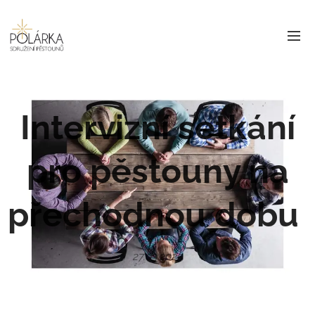
Intervizní setkání
pro pěstouny na
přechodnou dobu
27.03.2025