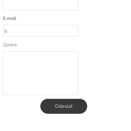
E-mail
Zpráva
Odeslat