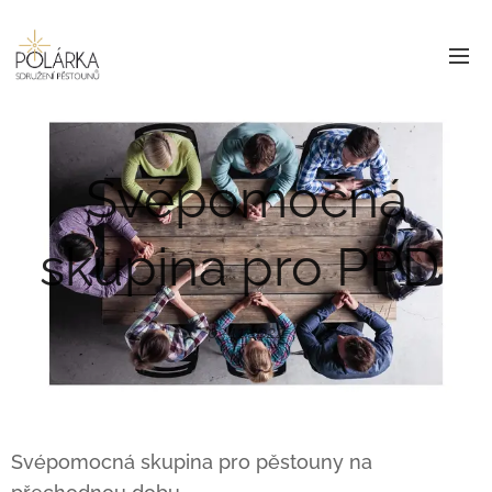
Svépomocná
skupina pro PPD
03.11.2022
Svépomocná skupina pro pěstouny na