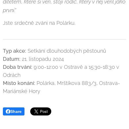
dítětem, které si věří, stojí rodič, který v něj věřil jako
první."
Jste srdečně zváni na Polárku.
Typ akce:
Setkání dlouhodobých pěstounů
Datum:
21. listopadu 2024
Doba trvání:
9:00-12:00 v Ostravě a 15:30-18:30 v
Odrách
Místo konání:
Polárka, Mrštíkova 883/3, Ostrava-
Mariánské Hory
Share