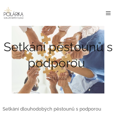
Setkání pěstounů s
podporou
21.11.2024
Setkání dlouhodobých pěstounů s podporou