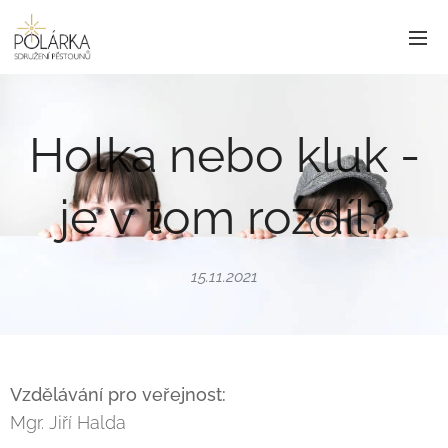
Holka nebo kluk -
je v tom rozdíl?
15.11.2021
Vzdělávání pro veřejnost:
Mgr. Jiří Halda