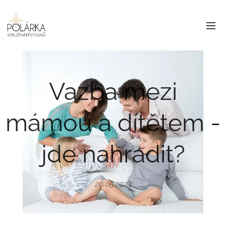
Vazba mezi
mámou a dítětem -
jde nahradit?
20.05.2023