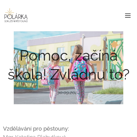
Pomoc, začíná
škola! Zvládnu to?
30.09.2024
Vzdělávání pro pěstouny: