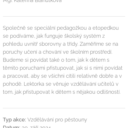
Mgr. Kateřina Blahutková
Společně se speciální pedagožkou a etopedkou
se podíváme, jak funguje školský systém z
pohledu uvnitř sborovny a třídy. Zaměříme se na
poruchy učení a chování ve školním prostředí.
Budeme si povídat také o tom, jak k dětem s
těmito poruchami přistupovat, jak si s nimi povídat
a pracovat, aby se všichni cítili relativně dobře a v
pohodě. Lektorka se věnuje vzdělávání učitelů v
tom, jak přistupovat k dětem s nějakou odlišností.
Typ akce:
Vzdělávání pro pěstouny
Datum:
30. září 2024